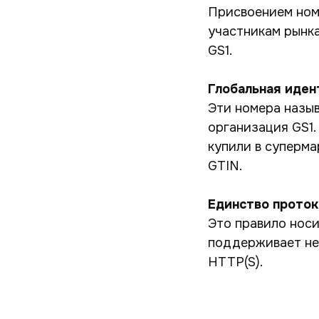
Присвоением номе
участникам рынк
GS1.
Глобальная иден
Эти номера назыв
организация GS1.
купили в суперма
GTIN.
Единство проток
Это правило носи
поддерживает нес
HTTP(S).