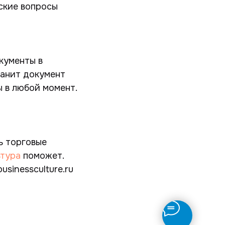
ские вопросы
окументы в
ранит документ
ы в любой момент.
ь торговые
ьтура
поможет.
usinessculture.ru