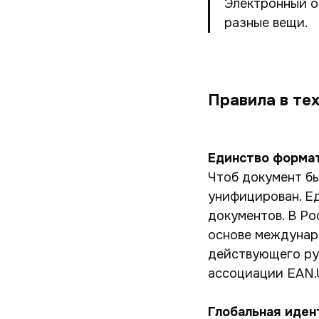
Электронный о
разные вещи.
Правила в тех
Единство формат
Чтоб документ бы
унифицирован. Е
документов. В Ро
основе междунар
действующего ру
ассоциации EAN.U
Глобальная иден