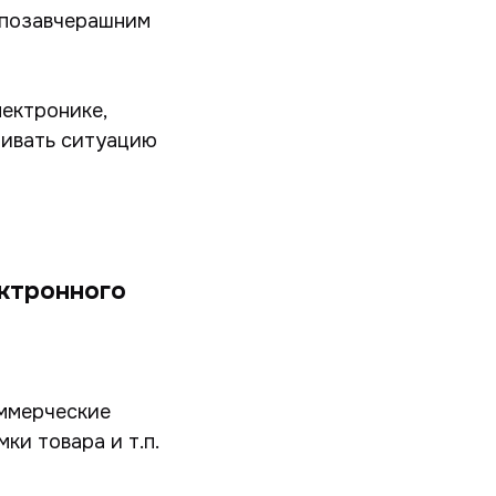
и позавчерашним
лектронике,
ливать ситуацию
лектронного
оммерческие
ки товара и т.п.