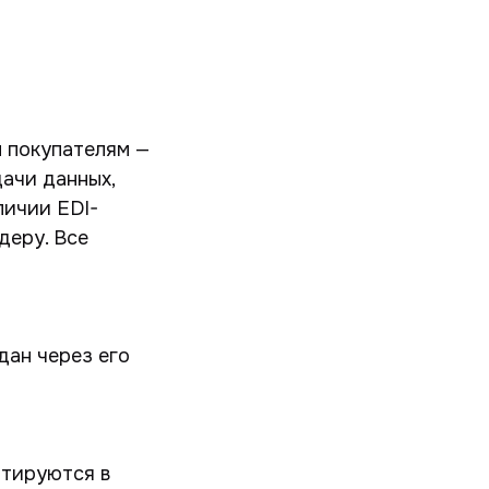
м покупателям —
ачи данных,
личии EDI-
деру. Все
дан через его
нтируются в