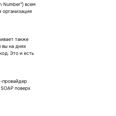
n Number") всем
я организация
аивает также
 вы на днях
код. Это и есть
I-провайдер
и SOAP поверх