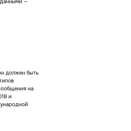
 данными —
он должен быть
типов
сообщения на
1B и
дународной