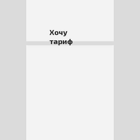
мес
Хочу
тариф
Lite+
Постоплатный
1
месяц
490 руб/
мес*