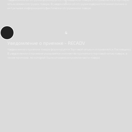
сеть в момент отгрузки товара. В уведомлении об отгрузке содержится самая полная и
актуальная информация о фактически отгруженном товаре.
4
Уведомление о приемке - RECADV
Уведомление о приемке товара формируется Торговой сетью и отправляется Поставщику.
В уведомлении о приемке указывается количество принятого торговой сетью товара, а
также причина, по которой было отказано в приемке части товара.