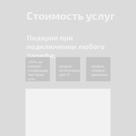
Стоимость услуг
Подарки при
подключении любого
тарифа:
-20% на
каждую
модуль
модуль
следующую
интеграции
обмена
торговую
для 1С
данными
сеть
Eco
12
Предоплатный