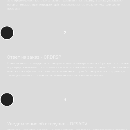
Заказ формируется Торговой сетью и отправляется Поставщику. В заказе указывается
основная информация о предстоящей поставке: номенклатура, количество и сроки
поставки.
2
Ответ на заказ - ORDRSP
Ответ на заказ формируется Поставщиком товара и отправляется в Торговую сеть с целью
подтвердить возможность исполнения заказа или отказаться от поставки. В ответе на заказ
содержится информация о товаре и количестве, которое Поставщик готов отгрузить, а
также указывается признак исполнения заказа - полное или частичное.
3
Уведомление об отгрузке - DESADV
Уведомление об отгрузке формируется Поставщиком товара и отправляется в Торговую